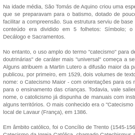
Na idade média, São Tomás de Aquino criou uma espé
que se preparavam para o batismo, dotado de pouco 
facilitar a compreensão. Sua estrutura serviu de base
conteúdo era dividido em 5 folhetos: Símbolo; o
Decálogo e Sacramentos.
No entanto, o uso amplo do termo "catecismo" para d
doutrinárias" de caráter mais "universal" começa a 
Alguns atribuem a Martin Lutero a difusão maior da 
publicou, por primeiro, em 1529, dois volumes de textos
nome: o Catecismo Maior - com orientações para os m
para o ensinamento das crianças. Todavia, vale salien
nome, o catolicismo já dispunha de manuais com inst
alguns territórios. O mais conhecido era o "Catecismo
local de Lavaur (França), em 1386.
Em âmbito católico, foi o Concílio de Trento (1545-15
Catecismo da Igreja Católica, chamado Catechismus a