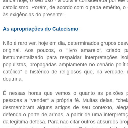
ainda hoje, o seu uso - a obra é considerada por ele 
catolicismo. Porém, de acordo com o papa emérito, o
às exigências do presente".
As apropriações do Catecismo
Não é raro ver, hoje em dia, determinados grupos de
original. Aos poucos, o "livro amarelo", criado 
instrumentalizado para respaldar interpretações is
populistas, propagadas amplamente no cenário polít
católico" e histérico de religiosos que, na verdade
doutrina.
É nessas horas que vemos o quanto as paixões pa
pessoas a "vender" a própria fé. Muitas delas, "chei
desmembram alguns artigos de seu contexto, alega
defenda o porte de armas, a partir de uma interpretaç
da legítima defesa. Para não citar outros absurdos pr