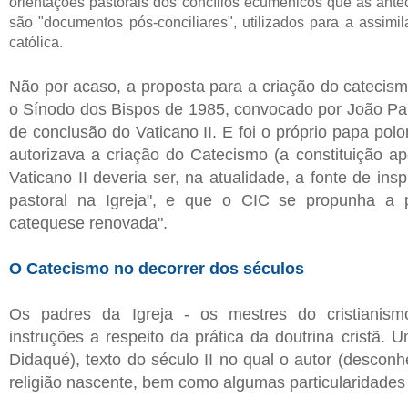
orientações pastorais dos concílios ecumênicos que as ante
são "documentos pós-conciliares", utilizados para a assimi
católica.
Não por acaso, a proposta para a criação do catecism
o Sínodo dos Bispos de 1985, convocado por João Pa
de conclusão do Vaticano II. E foi o próprio papa pol
autorizava a criação do Catecismo (a constituição ap
Vaticano II deveria ser, na atualidade, a fonte de in
pastoral na Igreja", e que o CIC se propunha a 
catequese renovada".
O Catecismo no decorrer dos séculos
Os padres da Igreja - os mestres do cristianismo
instruções a respeito da prática da doutrina cristã.
Didaqué), texto do século II no qual o autor (descon
religião nascente, bem como algumas particularidades 