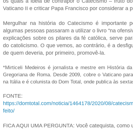
os quais a ideia de contrapor o Catecismo – fruto do 
Vaticano II e criticar Papa Francisco por considerar a 
Mergulhar na história do Catecismo é importante 
algumas pessoas passaram a utilizar o livro "na ofensi
explicações sobre os pilares da fé católica, serve p
do catolicismo. O que vemos, ao contrário, é a desfig
de quem deveria, por primeiro, promovê-la.
*Mirticeli Medeiros é jornalista e mestre em História da
Gregoriana de Roma. Desde 2009, cobre o Vaticano para
na Itália e é colunista do Dom Total, onde publica às sexta
FONTE:
https://domtotal.com/noticia/1464178/2020/08/catecismo
feito/
FICA AQUI UMA PERGUNTA: Você catequista, como u