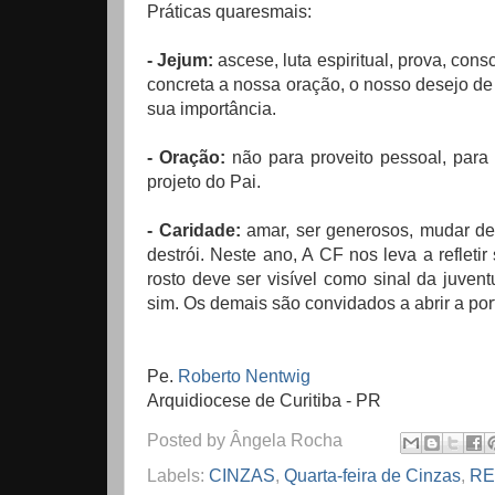
Práticas quaresmais:
- Jejum:
ascese, luta espiritual, prova, cons
concreta a nossa oração, o nosso desejo de 
sua importância.
- Oração:
não para proveito pessoal, para
projeto do Pai.
- Caridade:
amar, ser generosos, mudar de 
destrói. Neste ano, A CF nos leva a refleti
rosto deve ser visível como sinal da juven
sim. Os demais são convidados a abrir a port
Pe.
Roberto Nentwig
Arquidiocese de Curitiba - PR
Posted by
Ângela Rocha
Labels:
CINZAS
,
Quarta-feira de Cinzas
,
RE