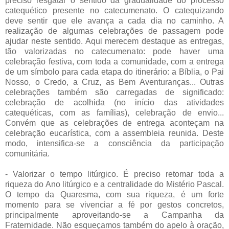
preciso resgatar o sentido da gradualidade do processo
catequético presente no catecumenato. O catequizando
deve sentir que ele avança a cada dia no caminho. A
realização de algumas celebrações de passagem pode
ajudar neste sentido. Aqui merecem destaque as entregas,
tão valorizadas no catecumenato: pode haver uma
celebração festiva, com toda a comunidade, com a entrega
de um símbolo para cada etapa do itinerário: a Bíblia, o Pai
Nosso, o Credo, a Cruz, as Bem Aventuranças... Outras
celebrações também são carregadas de significado:
celebração de acolhida (no início das atividades
catequéticas, com as famílias), celebração de envio...
Convém que as celebrações de entrega aconteçam na
celebração eucarística, com a assembleia reunida. Deste
modo, intensifica-se a consciência da participação
comunitária.
- Valorizar o tempo litúrgico. É preciso retomar toda a
riqueza do Ano litúrgico e a centralidade do Mistério Pascal.
O tempo da Quaresma, com sua riqueza, é um forte
momento para se vivenciar a fé por gestos concretos,
principalmente aproveitando-se a Campanha da
Fraternidade. Não esqueçamos também do apelo à oração,