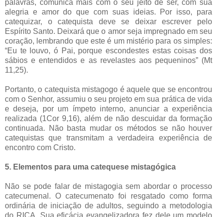
palavras, comunica mais com o seu jeito de ser, com sua
alegria e amor do que com suas ideias. Por isso, para
catequizar, o catequista deve se deixar escrever pelo
Espírito Santo. Deixará que o amor seja impregnado em seu
coração, lembrando que este é um mistério para os simples:
“Eu te louvo, ó Pai, porque escondestes estas coisas dos
sábios e entendidos e as revelastes aos pequeninos” (Mt
11,25).
Portanto, o catequista mistagogo é aquele que se encontrou
com o Senhor, assumiu o seu projeto em sua prática de vida
e deseja, por um ímpeto interno, anunciar a experiência
realizada (1Cor 9,16), além de não descuidar da formação
continuada. Não basta mudar os métodos se não houver
catequistas que transmitam a verdadeira experiência de
encontro com Cristo.
5. Elementos para uma catequese mistagógica
Não se pode falar de mistagogia sem abordar o processo
catecumenal. O catecumenato foi resgatado como forma
ordinária de iniciação de adultos, seguindo a metodologia
do RICA. Sua eficácia evangelizadora fez dele um modelo