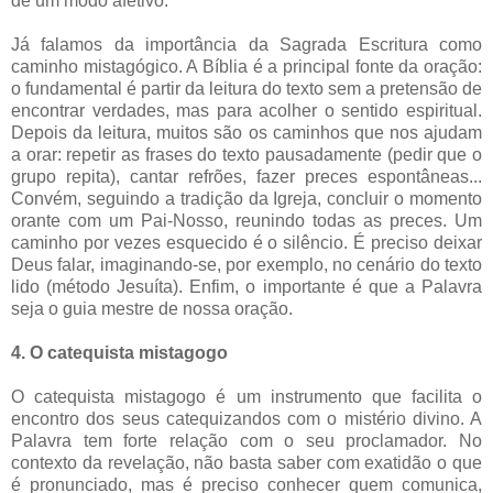
de um modo afetivo.
Já falamos da importância da Sagrada Escritura como
caminho mistagógico. A Bíblia é a principal fonte da oração:
o fundamental é partir da leitura do texto sem a pretensão de
encontrar verdades, mas para acolher o sentido espiritual.
Depois da leitura, muitos são os caminhos que nos ajudam
a orar: repetir as frases do texto pausadamente (pedir que o
grupo repita), cantar refrões, fazer preces espontâneas...
Convém, seguindo a tradição da Igreja, concluir o momento
orante com um Pai-Nosso, reunindo todas as preces. Um
caminho por vezes esquecido é o silêncio. É preciso deixar
Deus falar, imaginando-se, por exemplo, no cenário do texto
lido (método Jesuíta). Enfim, o importante é que a Palavra
seja o guia mestre de nossa oração.
4. O catequista mistagogo
O catequista mistagogo é um instrumento que facilita o
encontro dos seus catequizandos com o mistério divino. A
Palavra tem forte relação com o seu proclamador. No
contexto da revelação, não basta saber com exatidão o que
é pronunciado, mas é preciso conhecer quem comunica,