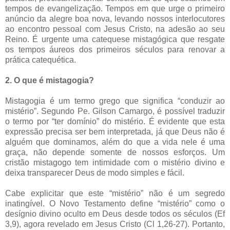
tempos de evangelização. Tempos em que urge o primeiro
anúncio da alegre boa nova, levando nossos interlocutores
ao encontro pessoal com Jesus Cristo, na adesão ao seu
Reino. É urgente uma catequese mistagógica que resgate
os tempos áureos dos primeiros séculos para renovar a
prática catequética.
2. O que é mistagogia?
Mistagogia é um termo grego que significa “conduzir ao
mistério”. Segundo Pe. Gilson Camargo, é possível traduzir
o termo por “ter domínio” do mistério. É evidente que esta
expressão precisa ser bem interpretada, já que Deus não é
alguém que dominamos, além do que a vida nele é uma
graça, não depende somente de nossos esforços. Um
cristão mistagogo tem intimidade com o mistério divino e
deixa transparecer Deus de modo simples e fácil.
Cabe explicitar que este “mistério” não é um segredo
inatingível. O Novo Testamento define “mistério” como o
desígnio divino oculto em Deus desde todos os séculos (Ef
3,9), agora revelado em Jesus Cristo (Cl 1,26-27). Portanto,