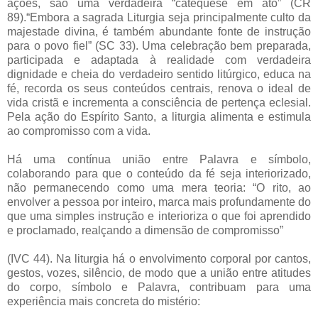
ações, são uma verdadeira “catequese em ato” (CR
89).“Embora a sagrada Liturgia seja principalmente culto da
majestade divina, é também abundante fonte de instrução
para o povo fiel” (SC 33). Uma celebração bem preparada,
participada e adaptada à realidade com verdadeira
dignidade e cheia do verdadeiro sentido litúrgico, educa na
fé, recorda os seus conteúdos centrais, renova o ideal de
vida cristã e incrementa a consciência de pertença eclesial.
Pela ação do Espírito Santo, a liturgia alimenta e estimula
ao compromisso com a vida.
Há uma contínua união entre Palavra e símbolo,
colaborando para que o conteúdo da fé seja interiorizado,
não permanecendo como uma mera teoria: “O rito, ao
envolver a pessoa por inteiro, marca mais profundamente do
que uma simples instrução e interioriza o que foi aprendido
e proclamado, realçando a dimensão de compromisso”
(IVC 44). Na liturgia há o envolvimento corporal por cantos,
gestos, vozes, silêncio, de modo que a união entre atitudes
do corpo, símbolo e Palavra, contribuam para uma
experiência mais concreta do mistério: