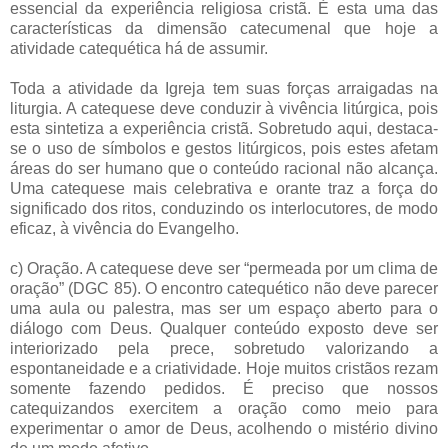
essencial da experiência religiosa cristã. É esta uma das
características da dimensão catecumenal que hoje a
atividade catequética há de assumir.
Toda a atividade da Igreja tem suas forças arraigadas na
liturgia. A catequese deve conduzir à vivência litúrgica, pois
esta sintetiza a experiência cristã. Sobretudo aqui, destaca-
se o uso de símbolos e gestos litúrgicos, pois estes afetam
áreas do ser humano que o conteúdo racional não alcança.
Uma catequese mais celebrativa e orante traz a força do
significado dos ritos, conduzindo os interlocutores, de modo
eficaz, à vivência do Evangelho.
c) Oração. A catequese deve ser “permeada por um clima de
oração” (DGC 85). O encontro catequético não deve parecer
uma aula ou palestra, mas ser um espaço aberto para o
diálogo com Deus. Qualquer conteúdo exposto deve ser
interiorizado pela prece, sobretudo valorizando a
espontaneidade e a criatividade. Hoje muitos cristãos rezam
somente fazendo pedidos. É preciso que nossos
catequizandos exercitem a oração como meio para
experimentar o amor de Deus, acolhendo o mistério divino