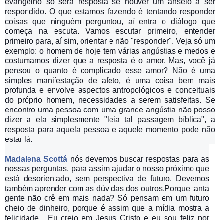
evangelho só será resposta se houver um anseio a ser
respondido. O
que estamos fazendo é tentando responder
coisas que ninguém perguntou, aí entra o diálogo que
começa na escuta. Vamos escutar primeiro, entender
primeiro para, aí sim, orientar e não "responder". Veja só um
exemplo: o homem de hoje tem várias angústias e medos e
costumamos dizer que a resposta é o amor. Mas, você já
pensou o quanto é complicado esse amor? Não é uma
simples manifestação de afeto, é uma coisa bem mais
profunda e envolve aspectos antropológicos e conceituais
do próprio homem, necessidades a serem satisfeitas. Se
encontro uma pessoa com uma grande angústia não posso
dizer a ela simplesmente "leia tal passagem bíblica", a
resposta para aquela pessoa e aquele momento pode não
estar lá.
Madalena Scottá
nós devemos buscar respostas para as
nossas perguntas, para assim ajudar o nosso próximo que
está desorientado, sem perspectiva de futuro. Devemos
também aprender com as dúvidas dos outros.Porque tanta
gente não crê em mais nada? Só pensam em um futuro
cheio de dinheiro, porque é assim que a mídia mostra a
felicidade. Eu creio em Jesus Cristo e eu sou feliz por