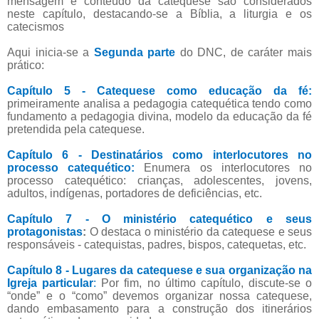
mensagem e conteúdo da catequese são considerados
neste capítulo, destacando-se a Bíblia, a liturgia e os
catecismos
Aqui inicia-se a
Segunda parte
do DNC, de caráter mais
prático:
Capítulo 5 - Catequese como educação da fé:
primeiramente analisa a pedagogia catequética tendo como
fundamento a pedagogia divina, modelo da educação da fé
pretendida pela catequese.
Capítulo 6 - Destinatários como interlocutores no
processo catequético:
Enumera os interlocutores no
processo catequético: crianças, adolescentes, jovens,
adultos, indígenas, portadores de deficiências, etc.
Capítulo 7 - O ministério catequético e seus
protagonistas
:
O destaca o ministério da catequese e seus
responsáveis - catequistas, padres, bispos, catequetas, etc.
Capítulo 8 - Lugares da catequese e sua organização na
Igreja particular
:
Por fim, no último capítulo, discute-se o
“onde” e o “como” devemos organizar nossa catequese,
dando embasamento para a construção dos itinerários