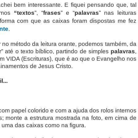
hei bem interessante. E fiquei pensando que, tal
temos
“textos
”, “
frases
” e “
palavras
” nas leituras
 forma com que as caixas foram dispostas me fez
nte
.
 no método da leitura orante, podemos também, da
” até o texto bíblico, partindo de simples
palavras
,
em VIDA (Escrituras), que é ao que o Evangelho nos
sinamentos de Jesus Cristo.
...
com papel colorido e com a ajuda dos rolos internos
; monte a estrutura mostrada na foto, em cima de
uma das caixas como na figura.