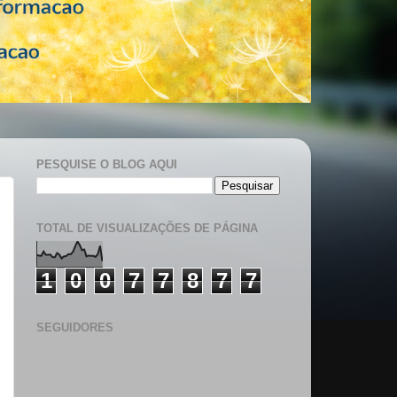
PESQUISE O BLOG AQUI
TOTAL DE VISUALIZAÇÕES DE PÁGINA
1
0
0
7
7
8
7
7
SEGUIDORES