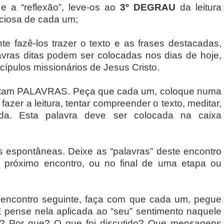
e a “reflexão”, leve-os ao
3º DEGRAU
da leitura
nciosa de cada um;
nte fazê-los trazer o texto e as frases destacadas,
vras ditas podem ser colocadas nos dias de hoje,
cípulos missionários de Jesus Cristo.
esultam PALAVRAS. Peça que cada um, coloque numa
fazer a leitura, tentar compreender o texto, meditar,
ida. Esta palavra deve ser colocada na caixa
 espontâneas. Deixe as “palavras” deste encontro
o próximo encontro, ou no final de uma etapa ou
 no encontro seguinte, faça com que cada um, pegue
 pense nela aplicada ao “seu” sentimento naquele
 Por que? O que foi discutido? Que mensagens