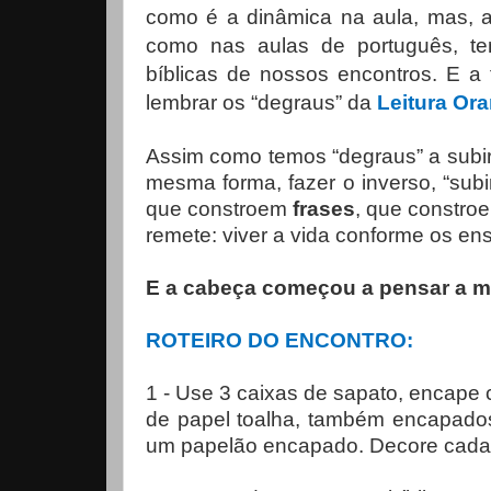
como é a dinâmica na aula, mas, ac
como nas aulas de português, 
bíblicas de nossos encontros. E a
lembrar os “degraus” da
Leitura Ora
Assim como temos “degraus” a subir
mesma forma, fazer o inverso, “subir
que constroem
frases
, que constro
remete: viver a vida conforme os en
E a cabeça começou a pensar a mil
ROTEIRO DO ENCONTRO:
1 - Use 3 caixas de sapato, encape 
de papel toalha, também encapados
um papelão encapado. Decore cada 