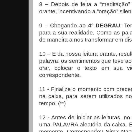
8 – Depois de feita a “meditação” 
orante, incentivando a “oração” sile
9 – Chegando ao
4º DEGRAU
: Te
para a sua realidade. Como as pala
de maneira a nos transformar em dis
10 – E da nossa leitura orante, r
palavra, os sentimentos que teve ao 
orar, colocar o texto em sua v
correspondente.
11 - Finalize o momento com preces
na caixa, para serem utilizados n
tempo. (**)
12 - Antes de iniciar as leituras,
uma PALAVRA aleatória da caixa. E
momento. Corresponde? Sim? Não?