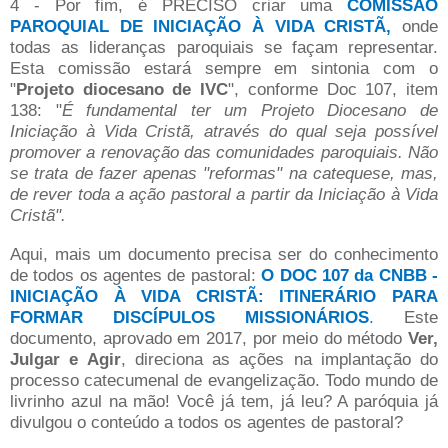
4 - Por fim, é PRECISO criar uma
COMISSÃO
PAROQUIAL DE INICIAÇÃO À VIDA CRISTÃ,
onde
todas as lideranças paroquiais se façam representar.
Esta comissão estará sempre em sintonia com o
"
Projeto diocesano de IVC
", conforme Doc 107, item
138: "
É fundamental ter um Projeto Diocesano de
Iniciação à Vida Cristã, através do qual seja possível
promover a renovação das comunidades paroquiais. Não
se trata de fazer apenas "reformas" na catequese, mas,
de rever toda a ação pastoral a partir da Iniciação à Vida
Cristã".
Aqui, mais um documento precisa ser do conhecimento
de todos os agentes de pastoral:
O DOC 107 da CNBB -
INICIAÇÃO À VIDA CRISTÃ: ITINERÁRIO PARA
FORMAR DISCÍPULOS MISSIONÁRIOS
. Este
documento, aprovado em 2017, por meio do método
Ver,
Julgar e Agir
, direciona as ações na implantação do
processo catecumenal de evangelização. Todo mundo de
livrinho azul na mão! Você já tem, já leu? A paróquia já
divulgou o conteúdo a todos os agentes de pastoral?