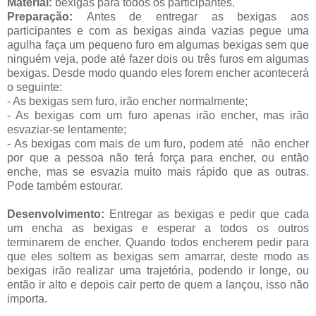
Material:
bexigas para todos os participantes.
Preparação:
Antes de entregar as bexigas aos
participantes e com as bexigas ainda vazias pegue uma
agulha faça um pequeno furo em algumas bexigas sem que
ninguém veja, pode até fazer dois ou três furos em algumas
bexigas. Desde modo quando eles forem encher acontecerá
o seguinte:
- As bexigas sem furo, irão encher normalmente;
- As bexigas com um furo apenas irão encher, mas irão
esvaziar-se lentamente;
- As bexigas com mais de um furo, podem até não encher
por que a pessoa não terá força para encher, ou então
enche, mas se esvazia muito mais rápido que as outras.
Pode também estourar.
Desenvolvimento:
Entregar as bexigas e pedir que cada
um encha as bexigas e esperar a todos os outros
terminarem de encher. Quando todos encherem pedir para
que eles soltem as bexigas sem amarrar, deste modo as
bexigas irão realizar uma trajetória, podendo ir longe, ou
então ir alto e depois cair perto de quem a lançou, isso não
importa.