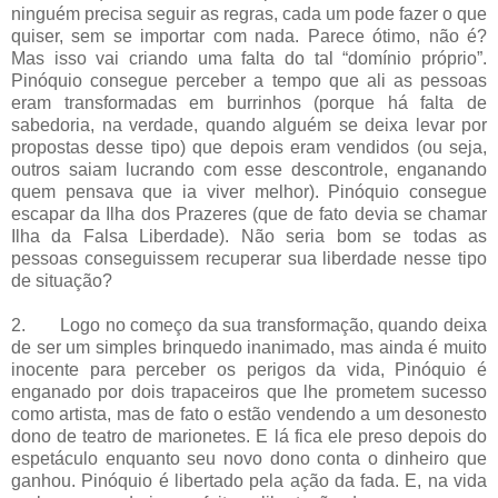
ninguém precisa seguir as regras, cada um pode fazer o que
quiser, sem se importar com nada. Parece ótimo, não é?
Mas isso vai criando uma falta do tal “domínio próprio”.
Pinóquio consegue perceber a tempo que ali as pessoas
eram transformadas em burrinhos (porque há falta de
sabedoria, na verdade, quando alguém se deixa levar por
propostas desse tipo) que depois eram vendidos (ou seja,
outros saiam lucrando com esse descontrole, enganando
quem pensava que ia viver melhor). Pinóquio consegue
escapar da Ilha dos Prazeres (que de fato devia se chamar
Ilha da Falsa Liberdade). Não seria bom se todas as
pessoas conseguissem recuperar sua liberdade nesse tipo
de situação?
2.
Logo no começo da sua transformação, quando deixa
de ser um simples brinquedo inanimado, mas ainda é muito
inocente para perceber os perigos da vida, Pinóquio é
enganado por dois trapaceiros que lhe prometem sucesso
como artista, mas de fato o estão vendendo a um desonesto
dono de teatro de marionetes. E lá fica ele preso depois do
espetáculo enquanto seu novo dono conta o dinheiro que
ganhou. Pinóquio é libertado pela ação da fada. E, na vida