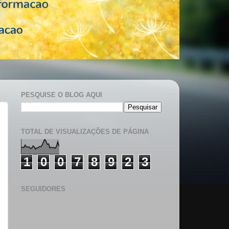
PESQUISE O BLOG AQUI
TOTAL DE VISUALIZAÇÕES DE PÁGINA
1
0
0
7
8
9
2
3
SEGUIDORES