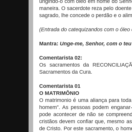
ungindo-o com óleo em nome do Senho
maneira. O sacerdote reza pelo doente
sagrado, lhe concede o perdão e o alime
(Entrada do catequizandos com o óleo 
Mantra:
Unge-me, Senhor, com o teu E
Comentarista 02:
Os sacramentos da RECONCILIA
Sacramentos da Cura.
Comentarista 01
O MATRIMÔNIO
O matrimonio é uma aliança para toda
homem”. As pessoas podem enganar-s
pode acontecer de não se compreend
cristãos devem confiar que, mesmo a
de Cristo. Por este sacramento, o ho