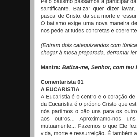
Pelo batismo passamos a participar d
santificante. Batizar quer dizer lava
pascal de Cristo, da sua morte e ressur
O batismo exige uma nova maneira de 
nos pede atitudes concretas e coerente
(Entram dois catequizandos com túnica
chegar à mesa preparada, derramar le
Mantra:
Batiza-me, Senhor, com teu Es
Comentarista 01
A EUCARISTIA
A Eucaristia é o centro e o coração de 
da Eucaristia é o próprio Cristo que es
nós partimos o pão uns para os outro
aos outros... Aproximamo-nos un
mutuamente... Fazemos o que Ele fez! 
vida, morte e ressurreição. É também 