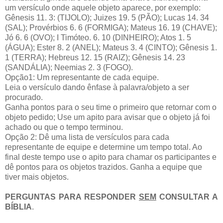
um versículo onde aquele objeto aparece, por exemplo:
Gênesis 11. 3: (TIJOLO); Juizes 19. 5 (PÃO); Lucas 14. 34
(SAL); Provérbios 6. 6 (FORMIGA); Mateus 16. 19 (CHAVE);
Jó 6. 6 (OVO); I Timóteo. 6. 10 (DINHEIRO); Atos 1. 5
(ÁGUA); Ester 8. 2 (ANEL); Mateus 3. 4 (CINTO); Gênesis 1.
1 (TERRA); Hebreus 12. 15 (RAIZ); Gênesis 14. 23
(SANDÁLIA); Neemias 2. 3 (FOGO).
Opção1: Um representante de cada equipe.
Leia o versículo dando ênfase à palavra/objeto a ser
procurado.
Ganha pontos para o seu time o primeiro que retornar com o
objeto pedido; Use um apito para avisar que o objeto já foi
achado ou que o tempo terminou.
Opção 2: Dê uma lista de versículos para cada
representante de equipe e determine um tempo total. Ao
final deste tempo use o apito para chamar os participantes e
dê pontos para os objetos trazidos. Ganha a equipe que
tiver mais objetos.
PERGUNTAS PARA RESPONDER
SEM
CONSULTAR A
BÍBLIA
.