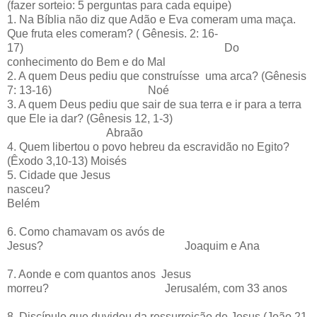
(fazer sorteio: 5 perguntas para cada equipe)
1. Na Bíblia não diz que Adão e Eva comeram uma maça.
Que fruta eles comeram? ( Gênesis. 2: 16-
17) Do
conhecimento do Bem e do Mal
2. A
quem Deus pediu que construísse uma arca? (Gênesis
7: 13-16) Noé
3. A
quem Deus pediu que sair de sua terra e ir para a terra
que Ele ia dar? (Gênesis 12, 1-3)
Abraão
4. Quem libertou o povo hebreu da escravidão no Egito?
(Êxodo 3,10-13) Moisés
5. Cidade que Jesus
nasceu?
Belém
6. Como chamavam os avós de
Jesus? Joaquim e Ana
7. Aonde e com quantos anos Jesus
morreu? Jerusalém, com 33 anos
8. Discípulo que duvidou da ressurreição de Jesus (João 21