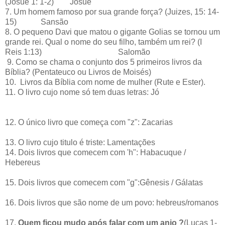
(Josué 1: 1-2) Josué
7. Um homem famoso por sua grande força? (Juizes, 15: 14-
15) Sansão
8. O pequeno Davi que matou o gigante Golias se tornou um
grande rei. Qual o nome do seu filho, também um rei? (I
Reis 1:13) Salomão
9. Como se chama o conjunto dos 5 primeiros livros da
Bíblia? (Pentateuco ou Livros de Moisés)
10. Livros da Bíblia com nome de mulher (Rute e Ester).
11. O livro cujo nome só tem duas letras: Jó
12. O único livro que começa com "z": Zacarias
13. O livro cujo titulo é triste: Lamentações
14. Dois livros que comecem com 'h": Habacuque /
Hebereus
15. Dois livros que comecem com "g":Gênesis / Gálatas
16. Dois livros que são nome de um povo: hebreus/romanos
17.
Quem ficou mudo após falar com um anjo ?
(Lucas 1-