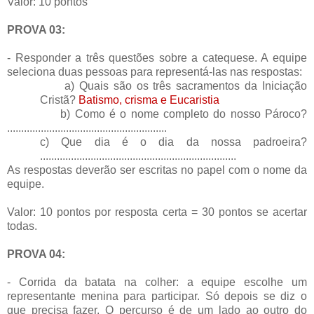
Valor: 10 pontos
PROVA 03:
- Responder a três questões sobre a catequese. A equipe
seleciona duas pessoas para representá-las nas respostas:
a) Quais são os três sacramentos da Iniciação
Cristã?
Batismo, crisma e Eucaristia
b) Como é o nome completo do nosso Pároco?
.........................................................
c) Que dia é o dia da nossa padroeira?
......................................................................
As respostas deverão ser escritas no papel com o nome da
equipe.
Valor: 10 pontos por resposta certa = 30 pontos se acertar
todas.
PROVA 04:
- Corrida da batata na colher: a equipe escolhe um
representante menina para participar. Só depois se diz o
que precisa fazer. O percurso é de um lado ao outro do