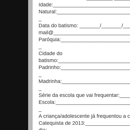
Idade:__________________________
Natural:________________________
_
Data do batismo: _______/_______/__
mail@__________________________
Paróquia:_______________________
_
Cidade do
batismo:________________________
Padrinho:_______________________
_
Madrinha:______________________
_
Série da escola que vai frequent
Escola:________________________
_
A criança/adolescente já frequentou 
Catequista de 2013:______________