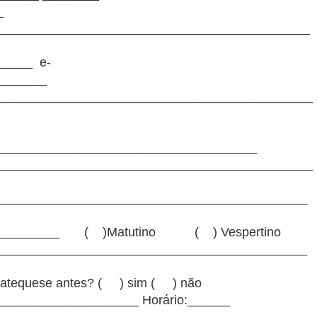
_
_____________________________________________
_____ e-
_______
_____________________________________________
_____________________________________
_____________________________________________
_____________________________________________
ar:____________ ( )Matutino ( ) Vespertino
_____________________________________________
a catequese antes? ( ) sim ( ) não
_____________________ Horário:______