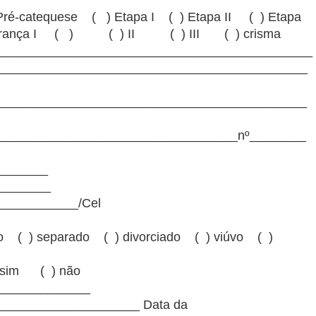
 Pré-catequese ( ) Etapa I ( ) Etapa II ( ) Etapa
erança I ( ) ( ) II ( ) III ( ) crisma
_____________________________________________
_____________________________________________
____________________________________________
___________________________________nº________
________
________
____________/Cel
iro ( ) separado ( ) divorciado ( ) viúvo ( )
( )sim ( ) não
______________
_____________________ Data da