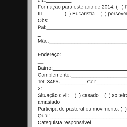
dia:_________
Formação para este ano de 2014: ( )
III ( ) Eucaristia ( ) persev
Obs:___________________________
Pai:___________________________
_
Mãe:___________________________
_
Endereço:______________________
__
Bairro:_________________________
Complemento:___________________
Tel: 3465-_________ Cel:__________
2:_____________________________
Situação civil: ( ) casado ( ) solte
amasiado
Participa de pastoral ou movimento: 
Qual:__________________________
Catequista responsável ___________