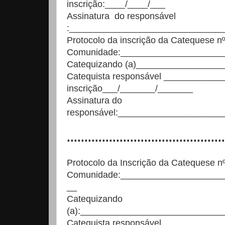
inscrição:____/____/___
Assinatura do responsável
:______________________________
Protocolo da inscrição da Catequese 
Comunidade:____________________
Catequizando (a)________________
Catequista responsável ___________
inscrição___/_______/_______
Assinatura do
responsável:____________________
.............................................
Protocolo da Inscrição da Catequese 
Comunidade:____________________
__
Catequizando
(a):____________________________
Catequista responsável ____________