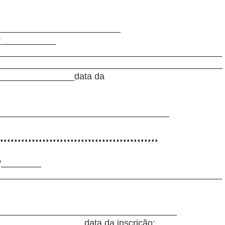
_________________________
nº___________
_____________________________________________
______________________________________________
________________data da
___________________________________
.............................................
nº________
_____________________________________________
____________________________________
_________________data da inscrição: