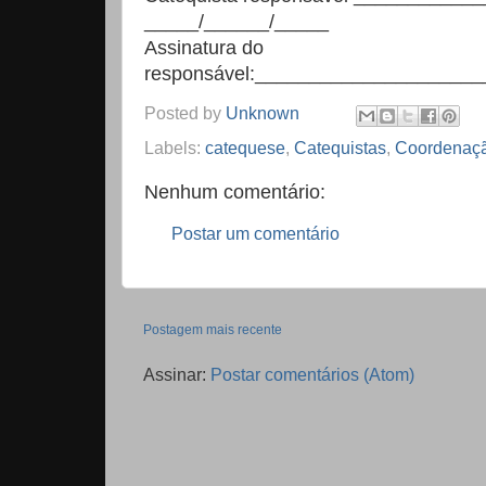
_____/______/_____
Assinatura do
responsável:____________________
Posted by
Unknown
Labels:
catequese
,
Catequistas
,
Coordenaç
Nenhum comentário:
Postar um comentário
Postagem mais recente
Assinar:
Postar comentários (Atom)