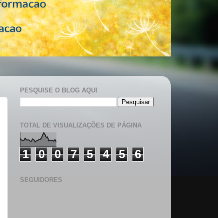
PESQUISE O BLOG AQUI
TOTAL DE VISUALIZAÇÕES DE PÁGINA
1
0
0
7
5
4
5
6
SEGUIDORES