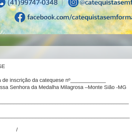
SE
 da catequese nº____________
 da Medalha Milagrosa –Monte Sião -MG
____________________________________________
_____________________________________________
______/________