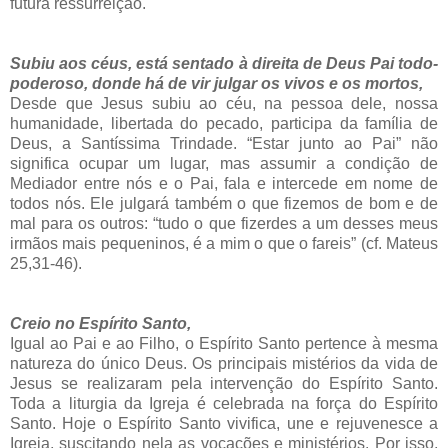
futura ressurreição.
Subiu aos céus, está sentado à direita de Deus Pai todo-
poderoso, donde há de vir julgar os vivos e os mortos,
Desde que Jesus subiu ao céu, na pessoa dele, nossa
humanidade, libertada do pecado, participa da família de
Deus, a Santíssima Trindade.
“Estar junto ao Pai” não
significa ocupar um lugar, mas assumir a condição de
Mediador entre nós e o Pai, fala e intercede em nome de
todos nós. Ele julgará também o que fizemos de bom e de
mal para os outros:
“tudo o que fizerdes a um desses meus
irmãos mais pequeninos, é a mim o que o fareis” (cf. Mateus
25,31-46).
Creio no Espírito Santo,
Igual ao Pai e ao Filho, o Espírito Santo pertence à mesma
natureza do único Deus. Os principais mistérios da vida de
Jesus se realizaram pela intervenção do Espírito Santo.
Toda a liturgia da Igreja é celebrada na força do Espírito
Santo.
Hoje o Espírito Santo vivifica, une e rejuvenesce a
Igreja, suscitando nela as vocações e ministérios. Por isso,