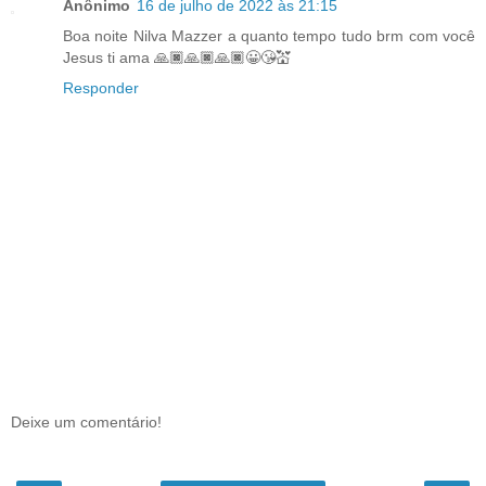
Anônimo
16 de julho de 2022 às 21:15
Boa noite Nilva Mazzer a quanto tempo tudo brm com você
Jesus ti ama 🙏🏿🙏🏿🙏🏿😀😘💒
Responder
Deixe um comentário!