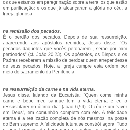
os que estamos em peregrinação sobre a terra; os que estão
em purificação; e os que já alcançaram a glória no céu, a
Igreja gloriosa.
na remissão dos pecados,
É o perdão dos pecados. Depois de sua ressurreição,
aparecendo aos apóstolos reunidos, Jesus disse: “Os
pecados daqueles que vocês perdoarem , serão por mim
perdoados” (cf. João 20,23). Os apóstolos, os Bispos e os
Padres receberam a missão de perdoar quem arrependesse
de seus pecados. Hoje, a Igreja cumpre esta ordem por
meio do sacramento da Penitência.
na ressurreição da carne e na vida eterna.
Jesus disse, falando da Eucaristia: “Quem come minha
carne e bebe meu sangue tem a vida eterna e eu o
ressuscitarei no último dia” (João 6,54). O céu é um “viver
em Deus”, em
comunhão completa com ele. A felicidade
eterna é a realização completa de nós mesmos, na posse
do Bem supremo. A felicidade futura se constrói agora.
Tudo
o que fazemos de bom para os outros é semente de