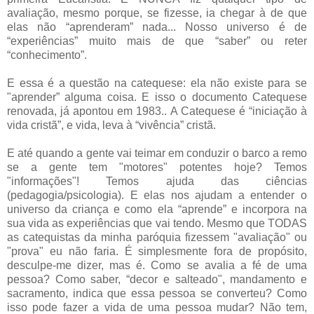
avaliação, mesmo porque, se fizesse, ia chegar à de que
elas não “aprenderam” nada... Nosso universo é de
“experiências” muito mais de que “saber” ou reter
“conhecimento”.
E essa é a questão na catequese: ela não existe para se
"aprender” alguma coisa. E isso o documento Catequese
renovada, já apontou em 1983.. A Catequese é “iniciação à
vida cristã”, e vida, leva à “vivência” cristã.
E até quando a gente vai teimar em conduzir o barco a remo
se a gente tem "motores" potentes hoje? Temos
"informações"! Temos ajuda das ciências
(pedagogia/psicologia). E elas nos ajudam a entender o
universo da criança e como ela “aprende” e incorpora na
sua vida as experiências que vai tendo. Mesmo que TODAS
as catequistas da minha paróquia fizessem "avaliação" ou
"prova" eu não faria. É simplesmente fora de propósito,
desculpe-me dizer, mas é. Como se avalia a fé de uma
pessoa? Como saber, “decor e salteado", mandamento e
sacramento, indica que essa pessoa se converteu? Como
isso pode fazer a vida de uma pessoa mudar? Não tem,