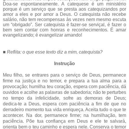
Doa-se espontaneamente. A catequese é um ministério
porque é um serviço que se presta aos catequizandos por
amor a eles e por amor a Deus. O catequista não recebe
salário, não tem recompensas às vezes nem mesmo escuta
um “obrigado”. Ser catequista é fazer-se serviçal, é fazer o
bem sem contar com honras e reconhecimentos. É amar
evangelizando; é evangelizar amando!
■
Reflita: o que esse texto diz a mim, catequista?
Instrução
Meu filho, se entrares para o serviço de Deus, permanece
firme na justiça e no temor, e prepara a tua alma para a
provocação; humilha teu coração, espera com paciência, dá
ouvidos e acolhe as palavras de sabedoria; não te perturbes
no tempo da infelicidade, sofre as demoras de Deus;
dedica-te a Deus, espera com paciência a fim de que no
derradeiro momento tua vida enriqueça. Aceita tudo o que te
acontecer. Na dor, permanece firme; na humilhação, tem
paciência. Põe tua confiança em Deus e ele te salvará,
orienta bem o teu caminho e espera nele. Conserva o temor