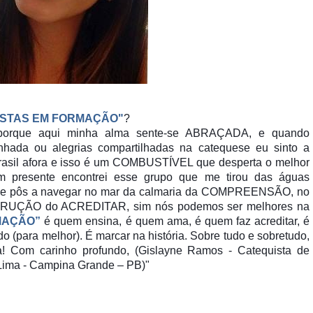
ISTAS EM FORMAÇÃO"
?
porque aqui minha alma sente-se ABRAÇADA, e quando
inhada ou alegrias compartilhadas na catequese eu sinto a
rasil afora e isso é um COMBUSTÍVEL que desperta o melhor
presente encontrei esse grupo que me tirou das águas
 me pôs a navegar no mar da calmaria da COMPREENSÃO, no
UÇÃO do ACREDITAR, sim nós podemos ser melhores na
MAÇÃO”
é quem ensina, é quem ama, é quem faz acreditar, é
(para melhor). É marcar na história. Sobre tudo e sobretudo,
a! Com carinho profundo, (Gislayne
Ramos - Catequista de
Lima - Campina Grande – PB)"