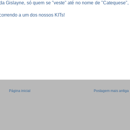
a Gislayne, só quem se "veste" até no nome de "Catequese",
ncorrendo a um dos nossos KITs!
Página inicial
Postagem mais antiga