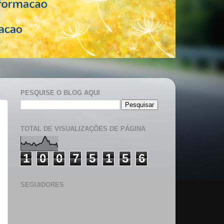
PESQUISE O BLOG AQUI
TOTAL DE VISUALIZAÇÕES DE PÁGINA
1
0
0
7
5
1
5
6
SEGUIDORES