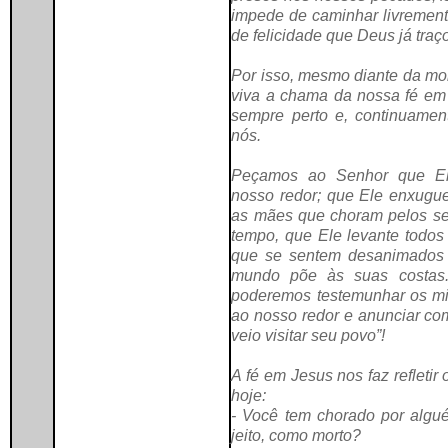
impede de caminhar livrement
de felicidade que Deus já traç
Por isso, mesmo diante da mo
viva a chama da nossa fé
em 
sempre perto e, continuamen
nós.
Peçamos ao Senhor que El
nosso redor; que Ele enxugue
as mães que choram pelos se
tempo, que Ele levante todos
que se sentem desanimados 
mundo põe às suas costas
poderemos testemunhar os m
ao nosso redor e anunciar co
veio visitar seu povo”!
A fé em Jesus nos faz refleti
hoje:
- Você tem chorado por alg
jeito, como morto?