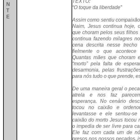
TEXTO:
N
“O toque da liberdade”
T
E
Assim como sentiu compaixão 
Naim, Jesus continua hoje,
que choram pelos seus filhos
continua fazendo milagres n
cena descrita nesse trecho
fielmente o que acontece
Quantas mães que choram e
“morto” pela falta de espera
desarmonia, pelas frustrações
para nós tudo o que prende, e
De uma maneira geral o peca
atrela e nos faz parec
esperança. No cenário desc
tocou no caixão e orden
levantasse e ele sentou-se
caixão do morto Jesus tocou 
o impedia de ser livre para 
Ele faz com cada um de nó
presos nos nossos pecados, is