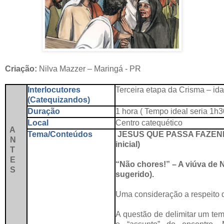
Criação:
Nilva Mazzer – Maringá - PR
Interlocutores
Terceira etapa da Crisma – id
(Catequizandos)
Duração
1 hora ( Tempo ideal seria 1h3
Local
Centro catequético
A
Tema/Conteúdos
JESUS QUE PASSA FAZEND
N
inicial)
T
E
“Não chores!” – A viúva de 
S
sugerido).
Uma consideração a respeito d
A questão de delimitar um tem