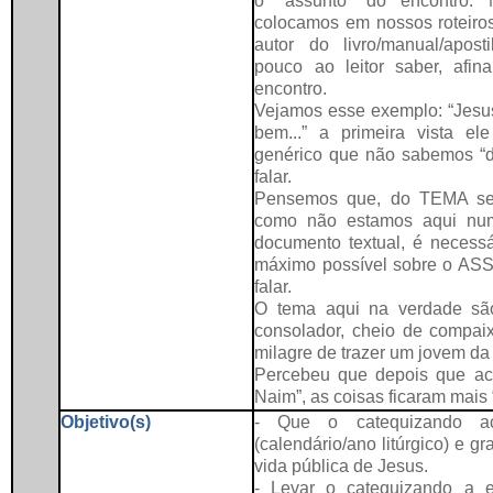
o “assunto” do encontro.
colocamos em nossos roteiros 
autor do livro/manual/aposti
pouco ao leitor saber, afin
encontro.
Vejamos esse exemplo: “Jesu
bem...” a primeira vista e
genérico que não sabemos “d
falar.
Pensemos que, do TEMA se e
como não estamos aqui nu
documento textual, é necessá
máximo possível sobre o AS
falar.
O tema aqui na verdade sã
consolador, cheio de compaix
milagre de trazer um jovem da 
Percebeu que depois que acr
Naim”, as coisas ficaram mais 
Objetivo(s)
- Que o catequizando ac
(calendário/ano litúrgico) e 
vida pública de Jesus.
- Levar o catequizando a e