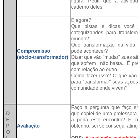
figura. Pedir que a ativida
caderno deles.
E agora?
Que pistas e dicas você
catequizandos para transfo
mundo?
Que transformação na vida 
Compromisso
pode acontecer?
(sócio-transformador)
Dizer que vão “mudar” suas at
que sofrem , não basta... É 
com relação ao outro...
Como fazer isso? O que vã
para “transformar” suas ações
comunidade onde vivem?
Faço a pergunta que faço e
D
que copiei de uma professora 
E
a pena este encontro? E c
P
Avaliação
obtenho, sei se consegui atingi
O