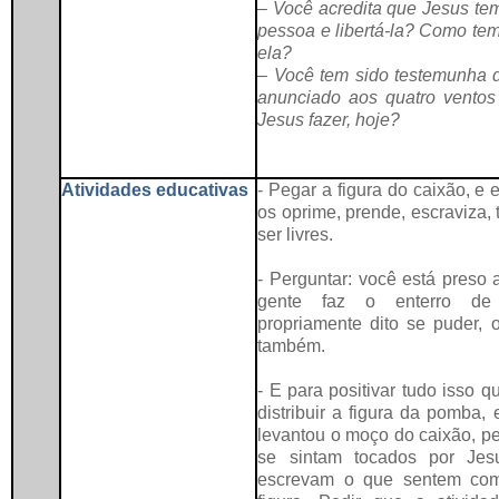
– Você acredita que Jesus tem
pessoa e libertá-la? Como tem
ela?
– Você tem sido testemunha 
anunciado aos quatro ventos
Jesus fazer, hoje?
Atividades educativas
- Pegar a figura do caixão, e 
os oprime, prende, escraviza,
ser livres.
- Perguntar: você está preso
gente faz o enterro de 
propriamente dito se puder,
também.
- E para positivar tudo isso 
distribuir a figura da pomba,
levantou o moço do caixão, p
se sintam tocados por Je
escrevam o que sentem com