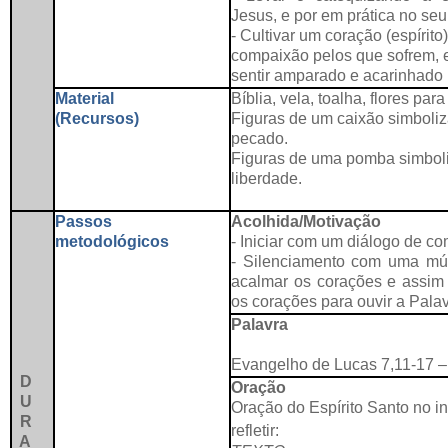
Jesus, e por em prática no seu 
- Cultivar um coração (espírito
compaixão pelos que sofrem,
sentir amparado e acarinhado 
Material
Bíblia, vela, toalha, flores par
(Recursos)
Figuras de um caixão simboliz
pecado.
Figuras de uma pomba simboli
liberdade.
Passos
Acolhida/Motivação
metodológicos
- Iniciar com um diálogo de c
- Silenciamento com uma mús
acalmar os corações e assim 
os corações para ouvir a Pala
Palavra
Evangelho de Lucas 7,11-17 –
D
Oração
U
Oração do Espírito Santo no in
R
refletir:
A