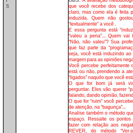
I
OBS:
A avaliação metodológi
S
que você recebe dos catequ
claro, mas como ela é feita p
induzida. Quem não gostou
“textualmente” a você .
E essa pergunta está “indu
“valeu a pena”... Quem vai 
“Não, não valeu”? Sua prof
que faz parte da “programaçã
seja, você está induzindo ao
margem para as opiniões nega
Você percebe perfeitamente d
está ou não, prendendo a ate
“ligados” naquilo que você est
O que for bom já será vi
perguntar. Eles vão querer “p
falando, dando opinião, fazen
O que for “ruim” você percebe
de atenção, na “bagunça”...
Analise também o método que u
espaço. Ressalte os pontos 
fazer com relação aos negat
REVER, do método “Ver-julg