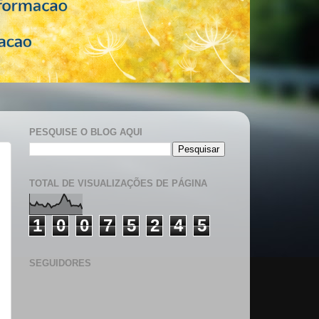
PESQUISE O BLOG AQUI
TOTAL DE VISUALIZAÇÕES DE PÁGINA
1
0
0
7
5
2
4
5
SEGUIDORES