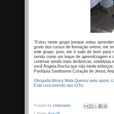
"Estou neste grupo porque estou aprenden
gosto dos cursos de formação online, me s
este grupo, pois, ele é tudo de bom para
sendo como um leque de aprendizagem e c
continue sendo mais dinâmicas, solidárias e
você Ângela Rocha que não mede esforços p
Paróquia Santíssimo Coração de Jesus, Arq
Obrigada
Miracy Mota Queiroz
pelo apoio, c
Está concorrendo aos KITs!
Posted by
Unknown
Labels:
Sou fã