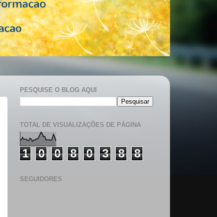
PESQUISE O BLOG AQUI
TOTAL DE VISUALIZAÇÕES DE PÁGINA
1
0
0
8
0
3
8
8
SEGUIDORES