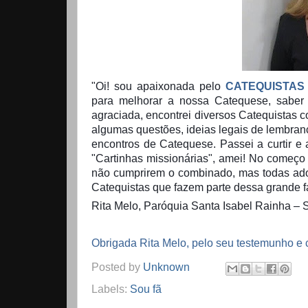
"Oi! sou apaixonada pelo
CATEQUISTAS
para melhorar a nossa Catequese, saber 
agraciada, encontrei diversos Catequistas 
algumas questões, ideias legais de lembra
encontros de Catequese. Passei a curtir e
"Cartinhas missionárias", amei! No começo
não cumprirem o combinado, mas todas ado
Catequistas que fazem parte dessa grande f
Rita Melo, Paróquia Santa Isabel Rainha – 
Obrigada Rita Melo, pelo seu testemunho e 
Posted by
Unknown
Labels:
Sou fã