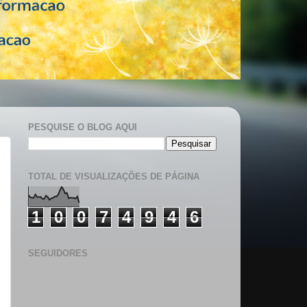
PESQUISE O BLOG AQUI
TOTAL DE VISUALIZAÇÕES DE PÁGINA
1
0
0
7
4
9
4
6
SEGUIDORES