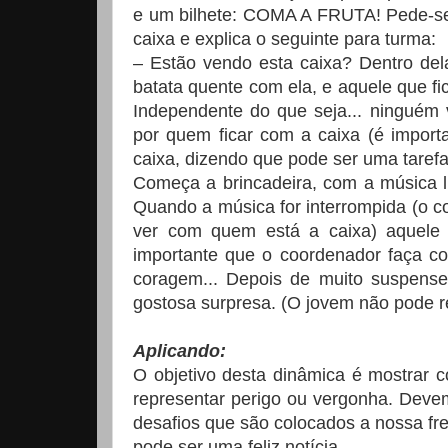
e um bilhete: COMA A FRUTA! Pede-se 
caixa e explica o seguinte para turma:
– Estão vendo esta caixa? Dentro del
batata quente com ela, e aquele que fi
Independente do que seja... ninguém 
por quem ficar com a caixa (é impor
caixa, dizendo que pode ser uma tarefa
Começa a brincadeira, com a música l
Quando a música for interrompida (o c
ver com quem está a caixa) aquele q
importante que o coordenador faça co
coragem... Depois de muito suspense
gostosa surpresa. (O jovem não pode r
Aplicando:
O objetivo desta dinâmica é mostrar
representar perigo ou vergonha. Dev
desafios que são colocados a nossa fre
pode ser uma feliz notícia.