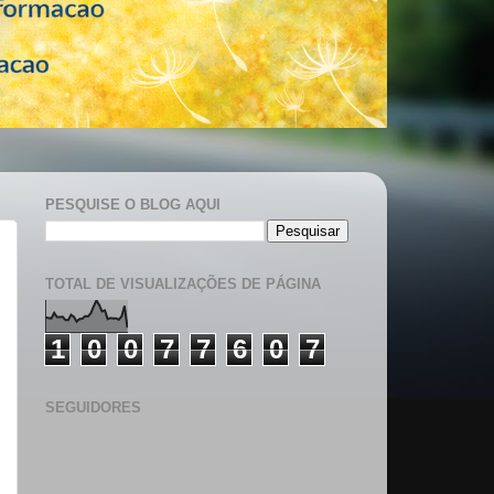
PESQUISE O BLOG AQUI
TOTAL DE VISUALIZAÇÕES DE PÁGINA
1
0
0
7
7
6
0
7
SEGUIDORES