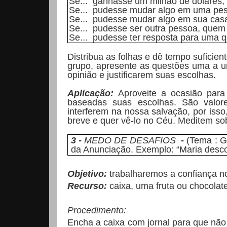
Se... ganhasse um milhão de dólares,
Se... pudesse mudar algo em uma pess
Se... pudesse mudar algo em sua casa 
Se... pudesse ser outra pessoa, quem 
Se... pudesse ter resposta para uma que
Distribua as folhas e dê tempo suficie
grupo, apresente as questões uma a u
opinião e justificarem suas escolhas.
Aplicação:
Aproveite a ocasião para
baseadas suas escolhas. São valo
interferem na nossa salvação, por iss
breve e quer vê-lo no Céu. Meditem sob
3 -
MEDO DE DESAFIOS
-
(Tema : Gr
da Anunciação. Exemplo: “Maria desco
Objetivo:
trabalharemos a confiança n
Recurso:
caixa, uma fruta ou chocolat
Procedimento:
Encha a caixa com jornal para que não