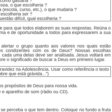
 como gastaria ?
oa, o que escolheria ?
(escola, curso, etc.), o que mudaria ?
escolheria ser ?
stão difícil, qual escolheria ?
nte para que todos elaborem as suas respostas. Reúna o
ma e de oportunidade a todos para expressarem a sua
 alertar o grupo quanto aos valores nos quais estão
res condizentes com os de Deus? Nossas escolhas
o, cada uma delas deve ser analisada. Jesus voltará em
re o significado de buscar a Deus em primeiro lugar.
avidez na Adolescência. Usar como referência o texto
bre que está grávida..
.”)
os propósitos de Deus para nossa vida.
e e aparelho de som (rádio ou CD).
 se perceba o que tem dentro. Coloque no fundo a fruta