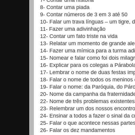
7- Contar uma história
8- Contar uma piada
9- Contar números de 3 em 3 até 50
10- Falar um trava línguas – um tigre, d
11- Fazer uma adivinhação
12- Contar um fato triste na vida
13- Relatar um momento de grande ale
14- Fazer uma mímica para a turma ad
15- Nomear e falar como foi dois milag
16- Explicar para os colegas a Párabo
17- Lembrar o nome de duas festas im
18- Falar o nome de todos os meninos
19- Falar o nome: da Paróquia, do Pá
20- Nome da campanha da fraternidad
22- Nome de três problemas existente
23- Relembrar um dos nossos encontro
24- Ensinar a todos a fazer o sinal da 
25- Falar o que acontece nessas partes
26- Falar os dez mandamentos