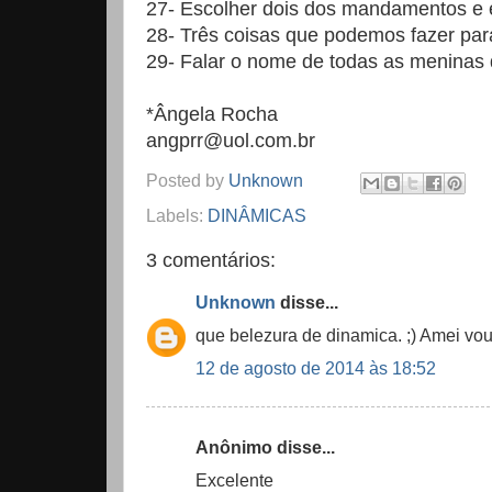
27- Escolher dois dos mandamentos e 
28- Três coisas que podemos fazer pa
29- Falar o nome de todas as meninas 
*Ângela Rocha
angprr@uol.com.br
Posted by
Unknown
Labels:
DINÂMICAS
3 comentários:
Unknown
disse...
que belezura de dinamica. ;) Amei vou
12 de agosto de 2014 às 18:52
Anônimo disse...
Excelente