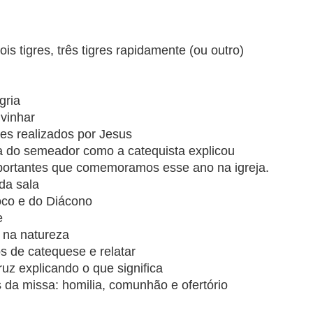
ois tigres, três tigres rapidamente (ou outro)
gria
ivinhar
res realizados por Jesus
la do semeador como a catequista explicou
portantes que comemoramos esse ano na igreja.
 da sala
roco e do Diácono
e
s na natureza
s de catequese e relatar
cruz explicando o que significa
 da missa: homilia, comunhão e ofertório