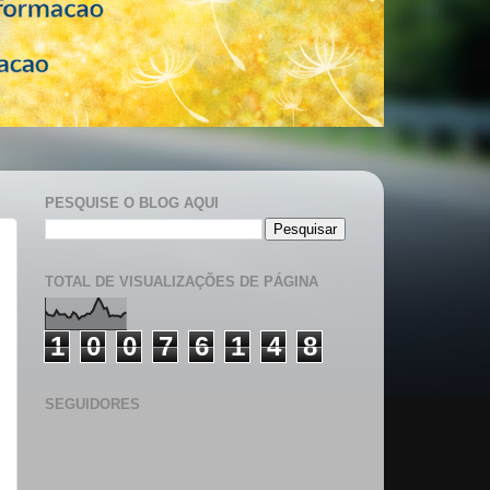
PESQUISE O BLOG AQUI
TOTAL DE VISUALIZAÇÕES DE PÁGINA
1
0
0
7
6
1
4
8
SEGUIDORES