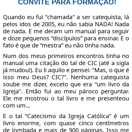
CONVITE PARA FORMAÇÃO!
Quando eu fui "chamada" a ser catequista, lá
pelos idos de 2005, eu não sabia NADA! Nada
de nada. E me deram um manual para seguir
e doze pequenos “discípulos” para ensinar. E o
fato é que de “mestra” eu não tinha nada.
Num dos meus primeiros encontros tinha no
manual uma citação do tal de CIC (até a sigla
já mudou!). Eu li aquilo e pensei: "Mas, o que é
isso meu Deus? CIC?". Nenhuma catequista
soube me dizer, exceto que era "um livro da
Igreja". Então fui ao meu pároco perguntar.
Ele me mostrou o tal livro e me presenteou
com um...
E o tal “Catecismo da Igreja Católica” é um
livro enorme, com quase cinco centímetros
de lombada e mais de 900 páginas. Isso me