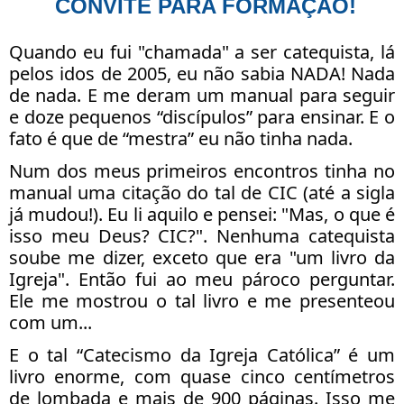
CONVITE PARA FORMAÇÃO!
Quando eu fui "chamada" a ser catequista, lá
pelos idos de 2005, eu não sabia NADA! Nada
de nada. E me deram um manual para seguir
e doze pequenos “discípulos” para ensinar. E o
fato é que de “mestra” eu não tinha nada.
Num dos meus primeiros encontros tinha no
manual uma citação do tal de CIC (até a sigla
já mudou!). Eu li aquilo e pensei: "Mas, o que é
isso meu Deus? CIC?". Nenhuma catequista
soube me dizer, exceto que era "um livro da
Igreja". Então fui ao meu pároco perguntar.
Ele me mostrou o tal livro e me presenteou
com um...
E o tal “Catecismo da Igreja Católica” é um
livro enorme, com quase cinco centímetros
de lombada e mais de 900 páginas. Isso me