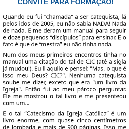
CONVITE PARA FORMAÇÃO!
Quando eu fui "chamada" a ser catequista, lá
pelos idos de 2005, eu não sabia NADA! Nada
de nada. E me deram um manual para seguir
e doze pequenos “discípulos” para ensinar. E o
fato é que de “mestra” eu não tinha nada.
Num dos meus primeiros encontros tinha no
manual uma citação do tal de CIC (até a sigla
já mudou!). Eu li aquilo e pensei: "Mas, o que é
isso meu Deus? CIC?". Nenhuma catequista
soube me dizer, exceto que era "um livro da
Igreja". Então fui ao meu pároco perguntar.
Ele me mostrou o tal livro e me presenteou
com um...
E o tal “Catecismo da Igreja Católica” é um
livro enorme, com quase cinco centímetros
de lombada e mais de 900 páginas. Isso me