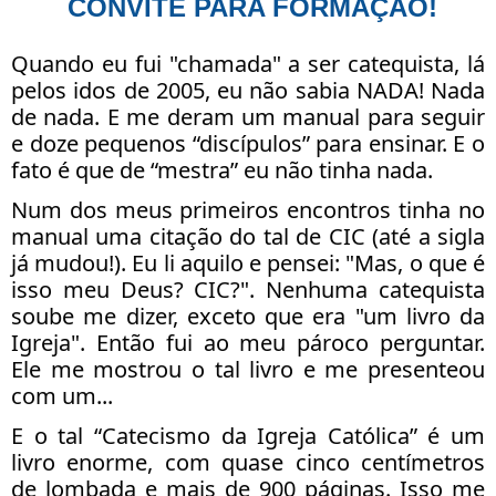
CONVITE PARA FORMAÇÃO!
Quando eu fui "chamada" a ser catequista, lá
pelos idos de 2005, eu não sabia NADA! Nada
de nada. E me deram um manual para seguir
e doze pequenos “discípulos” para ensinar. E o
fato é que de “mestra” eu não tinha nada.
Num dos meus primeiros encontros tinha no
manual uma citação do tal de CIC (até a sigla
já mudou!). Eu li aquilo e pensei: "Mas, o que é
isso meu Deus? CIC?". Nenhuma catequista
soube me dizer, exceto que era "um livro da
Igreja". Então fui ao meu pároco perguntar.
Ele me mostrou o tal livro e me presenteou
com um...
E o tal “Catecismo da Igreja Católica” é um
livro enorme, com quase cinco centímetros
de lombada e mais de 900 páginas. Isso me