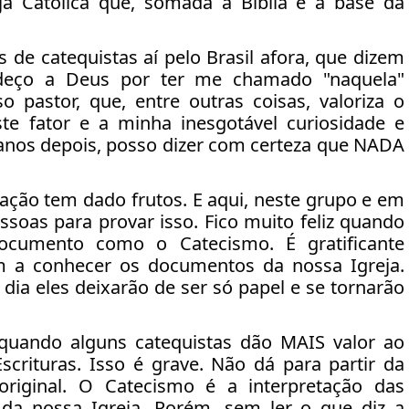
ja Católica que, somada à Bíblia é a base da
 de catequistas aí pelo Brasil afora, que dizem
deço a Deus por ter me chamado "naquela"
 pastor, que, entre outras coisas, valoriza o
este fator e a minha inesgotável curiosidade e
 anos depois, posso dizer com certeza que NADA
ação tem dado frutos. E aqui, neste grupo e em
soas para provar isso. Fico muito feliz quando
cumento como o Catecismo. É gratificante
m a conhecer os documentos da nossa Igreja.
dia eles deixarão de ser só papel e se tornarão
quando alguns catequistas dão MAIS valor ao
crituras. Isso é grave. Não dá para partir da
original. O Catecismo é a interpretação das
io da nossa Igreja. Porém, sem ler o que diz a