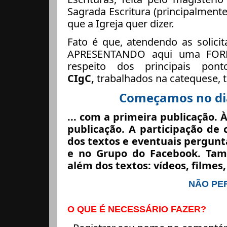
Sagrada Escritura (principalment
que a Igreja quer dizer.
Fato é que, atendendo as solic
APRESENTANDO aqui uma FORMA
respeito dos principais po
CIgC,
trabalhados na catequese, t
Começamos no dia
... com a primeira publicação. À
publicação. A participação d
dos textos e eventuais pergunta
e no Grupo do Facebook. Tam
além dos textos: vídeos, filmes,
NÃO PE
O QUE É NECESSÁRIO FAZER?