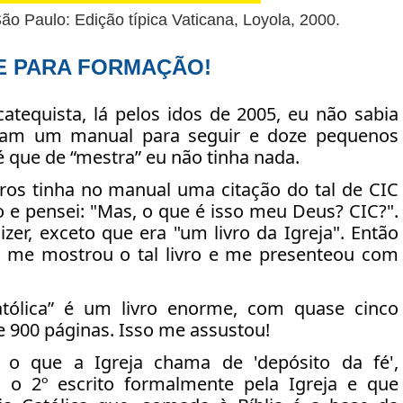
São Paulo: Edição típica Vaticana, Loyola, 2000
.
E PARA FORMAÇÃO!
atequista, lá pelos idos de 2005, eu não sabia
am um manual para seguir e doze pequenos
 é que de “mestra” eu não tinha nada.
os tinha no manual uma citação do tal de CIC
ilo e pensei: "Mas, o que é isso meu Deus? CIC?".
er, exceto que era "um livro da Igreja". Então
e me mostrou o tal livro e me presenteou com
atólica” é um livro enorme, com quase cinco
 900 páginas. Isso me assustou!
o que a Igreja chama de 'depósito da fé',
, o 2º escrito formalmente pela Igreja e que