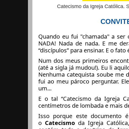
Catecismo da Igreja Católica. 
CONVIT
Quando eu fui "chamada" a ser c
NADA! Nada de nada. E me der
“discípulos” para ensinar. E o fato
Num dos meus primeiros encontr
(até a sigla já mudou!). Eu li aqu
Nenhuma catequista soube me diz
fui ao meu pároco perguntar. El
um...
E o tal “Catecismo da Igreja C
centímetros de lombada e mais de
Isso porque este documento é 
o
Catecismo
da Igreja Católica