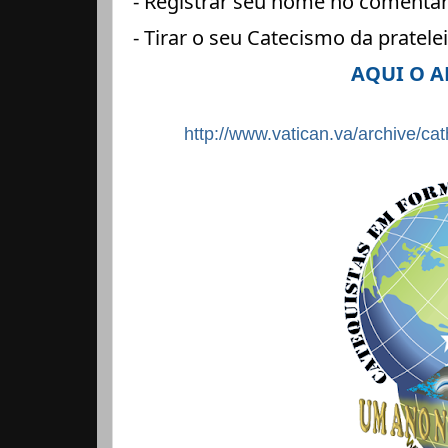
- Registrar seu nome no comentár
- Tirar o seu Catecismo da pratelei
AQUI O A
http://www.vatican.va/archive/c