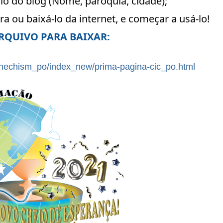
io do blog (Nome, paróquia, cidade);
ra ou baixá-lo da internet, e começar a usá-lo!
RQUIVO PARA BAIXAR:
athechism_po/index_new/prima-pagina-cic_po.html