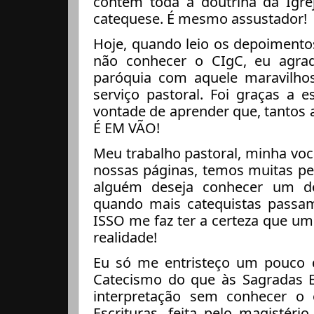
contém toda a doutrina da Igre
catequese. É mesmo assustador!
Hoje, quando leio os depoimentos
não conhecer o CIgC, eu agra
paróquia com aquele maravilhoso
serviço pastoral. Foi graças a 
vontade de aprender que, tantos
É EM VÃO!
Meu trabalho pastoral, minha voc
nossas páginas, temos muitas pes
alguém deseja conhecer um do
quando mais catequistas passa
ISSO me faz ter a certeza que um 
realidade!
Eu só me entristeço um pouco 
Catecismo do que às Sagradas Es
interpretação sem conhecer o 
Escrituras, feita pelo magistér