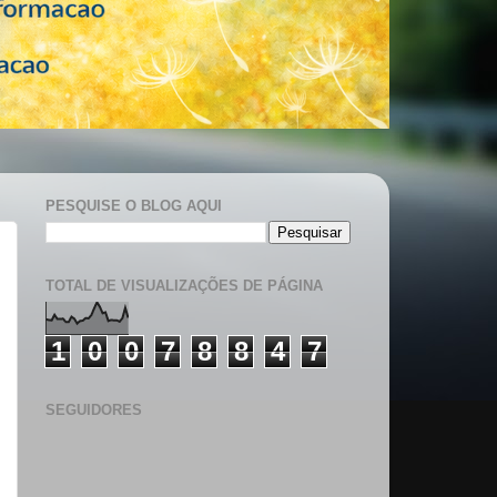
PESQUISE O BLOG AQUI
TOTAL DE VISUALIZAÇÕES DE PÁGINA
1
0
0
7
8
8
4
7
SEGUIDORES