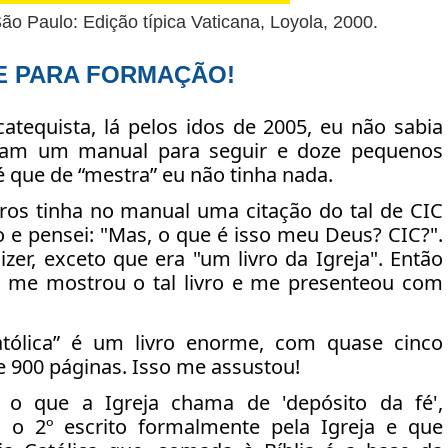
São Paulo: Edição típica Vaticana, Loyola, 2000
.
E PARA FORMAÇÃO!
atequista, lá pelos idos de 2005, eu não sabia
am um manual para seguir e doze pequenos
 é que de “mestra” eu não tinha nada.
os tinha no manual uma citação do tal de CIC
ilo e pensei: "Mas, o que é isso meu Deus? CIC?".
er, exceto que era "um livro da Igreja". Então
e me mostrou o tal livro e me presenteou com
atólica” é um livro enorme, com quase cinco
 900 páginas. Isso me assustou!
o que a Igreja chama de 'depósito da fé',
, o 2º escrito formalmente pela Igreja e que