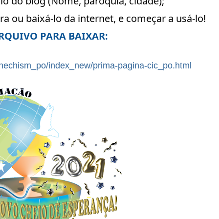
io do blog (Nome, paróquia, cidade);
ra ou baixá-lo da internet, e começar a usá-lo!
RQUIVO PARA BAIXAR:
athechism_po/index_new/prima-pagina-cic_po.html