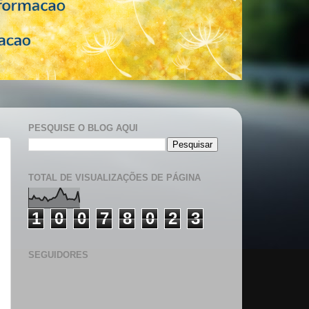
PESQUISE O BLOG AQUI
TOTAL DE VISUALIZAÇÕES DE PÁGINA
1
0
0
7
8
0
2
3
SEGUIDORES