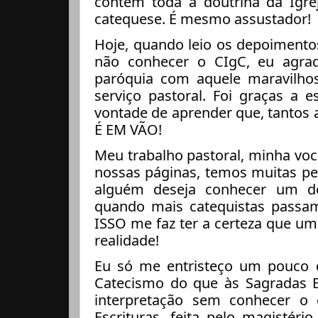
contém toda a doutrina da Igre
catequese. É mesmo assustador!
Hoje, quando leio os depoimentos
não conhecer o CIgC, eu agra
paróquia com aquele maravilhoso
serviço pastoral. Foi graças a 
vontade de aprender que, tantos
É EM VÃO!
Meu trabalho pastoral, minha voc
nossas páginas, temos muitas pes
alguém deseja conhecer um do
quando mais catequistas passa
ISSO me faz ter a certeza que um 
realidade!
Eu só me entristeço um pouco 
Catecismo do que às Sagradas Es
interpretação sem conhecer o 
Escrituras, feita pelo magistér