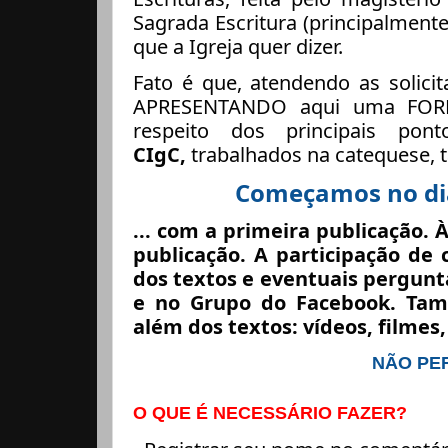
Sagrada Escritura (principalment
que a Igreja quer dizer.
Fato é que, atendendo as solic
APRESENTANDO aqui uma FORMA
respeito dos principais po
CIgC,
trabalhados na catequese, t
Começamos no dia
... com a primeira publicação. À
publicação. A participação d
dos textos e eventuais pergunta
e no Grupo do Facebook. Tam
além dos textos: vídeos, filmes,
NÃO PE
O QUE É NECESSÁRIO FAZER?