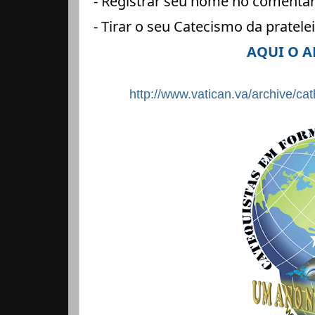
- Registrar seu nome no comentár
- Tirar o seu Catecismo da pratelei
AQUI O A
http://www.vatican.va/archive/c