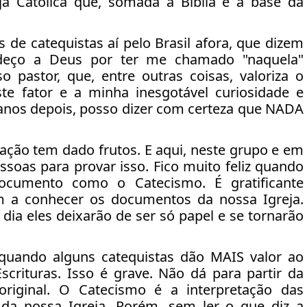
ja Católica que, somada à Bíblia é a base da
 de catequistas aí pelo Brasil afora, que dizem
deço a Deus por ter me chamado "naquela"
 pastor, que, entre outras coisas, valoriza o
este fator e a minha inesgotável curiosidade e
 anos depois, posso dizer com certeza que NADA
ação tem dado frutos. E aqui, neste grupo e em
soas para provar isso. Fico muito feliz quando
cumento como o Catecismo. É gratificante
m a conhecer os documentos da nossa Igreja.
dia eles deixarão de ser só papel e se tornarão
quando alguns catequistas dão MAIS valor ao
crituras. Isso é grave. Não dá para partir da
original. O Catecismo é a interpretação das
io da nossa Igreja. Porém, sem ler o que diz a