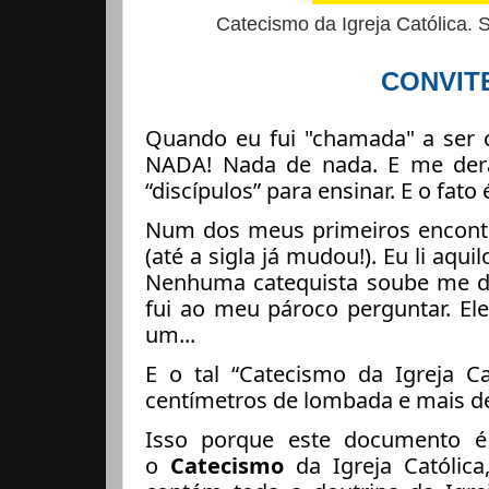
Catecismo da Igreja Católica. 
CONVIT
Quando eu fui "chamada" a ser c
NADA! Nada de nada. E me der
“discípulos” para ensinar. E o fato
Num dos meus primeiros encontr
(até a sigla já mudou!). Eu li aqu
Nenhuma catequista soube me diz
fui ao meu pároco perguntar. El
um...
E o tal “Catecismo da Igreja C
centímetros de lombada e mais de
Isso porque este documento é 
o
Catecismo
da Igreja Católica