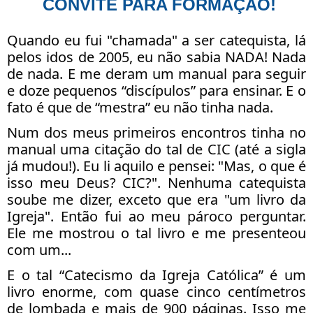
CONVITE PARA FORMAÇÃO!
Quando eu fui "chamada" a ser catequista, lá
pelos idos de 2005, eu não sabia NADA! Nada
de nada. E me deram um manual para seguir
e doze pequenos “discípulos” para ensinar. E o
fato é que de “mestra” eu não tinha nada.
Num dos meus primeiros encontros tinha no
manual uma citação do tal de CIC (até a sigla
já mudou!). Eu li aquilo e pensei: "Mas, o que é
isso meu Deus? CIC?". Nenhuma catequista
soube me dizer, exceto que era "um livro da
Igreja". Então fui ao meu pároco perguntar.
Ele me mostrou o tal livro e me presenteou
com um...
E o tal “Catecismo da Igreja Católica” é um
livro enorme, com quase cinco centímetros
de lombada e mais de 900 páginas. Isso me