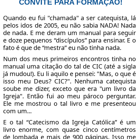
CONVITE PARA FORMAÇÃO!
Quando eu fui "chamada" a ser catequista, lá
pelos idos de 2005, eu não sabia NADA! Nada
de nada. E me deram um manual para seguir
e doze pequenos “discípulos” para ensinar. E o
fato é que de “mestra” eu não tinha nada.
Num dos meus primeiros encontros tinha no
manual uma citação do tal de CIC (até a sigla
já mudou!). Eu li aquilo e pensei: "Mas, o que é
isso meu Deus? CIC?". Nenhuma catequista
soube me dizer, exceto que era "um livro da
Igreja". Então fui ao meu pároco perguntar.
Ele me mostrou o tal livro e me presenteou
com um...
E o tal “Catecismo da Igreja Católica” é um
livro enorme, com quase cinco centímetros
de lombada e mais de 900 páginas. Isso me