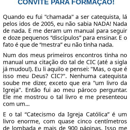
CONVITE PARA FORMAÇÃO!
Quando eu fui "chamada" a ser catequista, lá
pelos idos de 2005, eu não sabia NADA! Nada
de nada. E me deram um manual para seguir
e doze pequenos “discípulos” para ensinar. E o
fato é que de “mestra” eu não tinha nada.
Num dos meus primeiros encontros tinha no
manual uma citação do tal de CIC (até a sigla
já mudou!). Eu li aquilo e pensei: "Mas, o que é
isso meu Deus? CIC?". Nenhuma catequista
soube me dizer, exceto que era "um livro da
Igreja". Então fui ao meu pároco perguntar.
Ele me mostrou o tal livro e me presenteou
com um...
E o tal “Catecismo da Igreja Católica” é um
livro enorme, com quase cinco centímetros
de lombada e mais de 900 páginas. Isso me