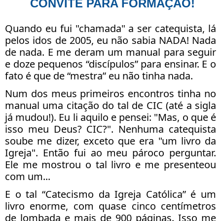
CONVITE PARA FORMAÇÃO!
Quando eu fui "chamada" a ser catequista, lá
pelos idos de 2005, eu não sabia NADA! Nada
de nada. E me deram um manual para seguir
e doze pequenos “discípulos” para ensinar. E o
fato é que de “mestra” eu não tinha nada.
Num dos meus primeiros encontros tinha no
manual uma citação do tal de CIC (até a sigla
já mudou!). Eu li aquilo e pensei: "Mas, o que é
isso meu Deus? CIC?". Nenhuma catequista
soube me dizer, exceto que era "um livro da
Igreja". Então fui ao meu pároco perguntar.
Ele me mostrou o tal livro e me presenteou
com um...
E o tal “Catecismo da Igreja Católica” é um
livro enorme, com quase cinco centímetros
de lombada e mais de 900 páginas. Isso me