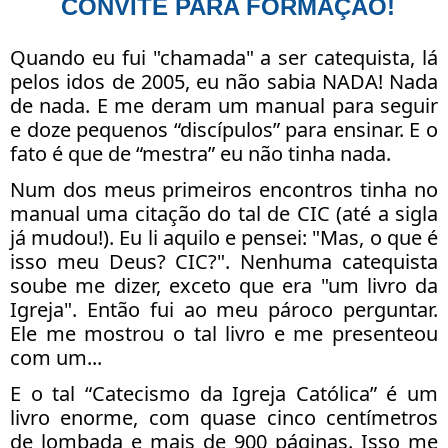
CONVITE PARA FORMAÇÃO!
Quando eu fui "chamada" a ser catequista, lá
pelos idos de 2005, eu não sabia NADA! Nada
de nada. E me deram um manual para seguir
e doze pequenos “discípulos” para ensinar. E o
fato é que de “mestra” eu não tinha nada.
Num dos meus primeiros encontros tinha no
manual uma citação do tal de CIC (até a sigla
já mudou!). Eu li aquilo e pensei: "Mas, o que é
isso meu Deus? CIC?". Nenhuma catequista
soube me dizer, exceto que era "um livro da
Igreja". Então fui ao meu pároco perguntar.
Ele me mostrou o tal livro e me presenteou
com um...
E o tal “Catecismo da Igreja Católica” é um
livro enorme, com quase cinco centímetros
de lombada e mais de 900 páginas. Isso me