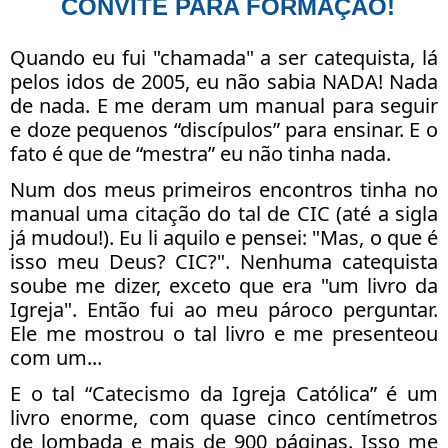
CONVITE PARA FORMAÇÃO!
Quando eu fui "chamada" a ser catequista, lá
pelos idos de 2005, eu não sabia NADA! Nada
de nada. E me deram um manual para seguir
e doze pequenos “discípulos” para ensinar. E o
fato é que de “mestra” eu não tinha nada.
Num dos meus primeiros encontros tinha no
manual uma citação do tal de CIC (até a sigla
já mudou!). Eu li aquilo e pensei: "Mas, o que é
isso meu Deus? CIC?". Nenhuma catequista
soube me dizer, exceto que era "um livro da
Igreja". Então fui ao meu pároco perguntar.
Ele me mostrou o tal livro e me presenteou
com um...
E o tal “Catecismo da Igreja Católica” é um
livro enorme, com quase cinco centímetros
de lombada e mais de 900 páginas. Isso me