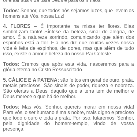
orientar sua vida para Deus e para os irmãos.
Todos:
Senhor, que todos nós sejamos luzes, que levem os
homens até Vós, nossa Luz!
4. FLORES
– É importante na missa ter flores. Elas
simbolizam tanto! Síntese da beleza, sinal de alegria, de
amor. É a natureza sorrindo, comunicando que além dos
espinhos está a flor. Ela nos diz que muitas vezes nossa
vida é feita de espinhos, de dores, mas que além de tudo
isso, existe o amor e beleza do nosso Pai Celeste.
Todos
: Cremos que após esta vida, nasceremos para a
glória eterna no Cristo Ressuscitado.
5. CÁLICE E A PATENA:
são feitos em geral de ouro, prata,
metais preciosos. São sinais de poder, riqueza e nobreza.
São ofertas a Deus, daquilo que a terra tem de melhor e
Deus merece o que há de melhor.
Todos:
Mas vós, Senhor, quereis morar em nossa vida!
Para vós, o ser humano é mais nobre, mais digno e precioso
que todo o ouro e toda a prata. Por isso, lutaremos, Senhor,
pela dignidade do homem-templo, vindo de vossa
presença.