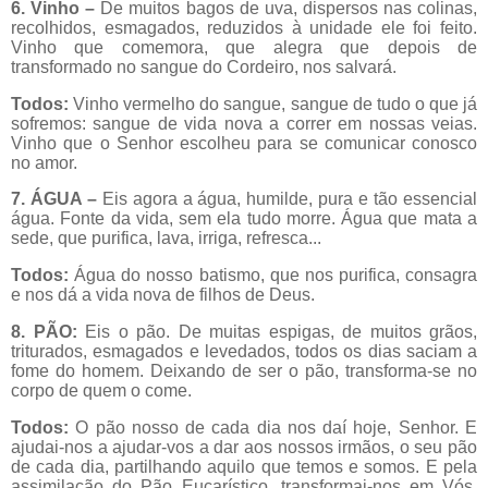
6. Vinho –
De muitos bagos de uva, dispersos nas colinas,
recolhidos, esmagados, reduzidos à unidade ele foi feito.
Vinho que comemora, que alegra que depois de
transformado no sangue do Cordeiro, nos salvará.
Todos:
Vinho vermelho do sangue, sangue de tudo o que já
sofremos: sangue de vida nova a correr em nossas veias.
Vinho que o Senhor escolheu para se comunicar conosco
no amor.
7. ÁGUA –
Eis agora a água, humilde, pura e tão essencial
água. Fonte da vida, sem ela tudo morre. Água que mata a
sede, que purifica, lava, irriga, refresca...
Todos:
Água do nosso batismo, que nos purifica, consagra
e nos dá a vida nova de filhos de Deus.
8. PÃO:
Eis o pão. De muitas espigas, de muitos grãos,
triturados, esmagados e levedados, todos os dias saciam a
fome do homem. Deixando de ser o pão, transforma-se no
corpo de quem o come.
Todos:
O pão nosso de cada dia nos daí hoje, Senhor. E
ajudai-nos a ajudar-vos a dar aos nossos irmãos, o seu pão
de cada dia, partilhando aquilo que temos e somos. E pela
assimilação do Pão Eucarístico, transformai-nos em Vós,