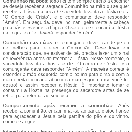
Comunhão na boca:
todo fiel tem sempre direito a escolher
se deseja receber a sagrada Comunhão na mão ou se quer
receber a hóstia na boca. O sacerdote levanta a Hóstia e diz
"O Corpo de Cristo", e o comungante deve responder
"Amém". Em seguida, deve inclinar ligeiramente a cabeça
para trás e estender a língua. O sacerdote colocará a Hóstia
na língua e o fiel deverá responder "Amém".
Comunhão nas mãos:
o comungante deve ficar de pé ou
de joelhos para receber a Comunhão. Deve levar em
consideração que, se estiver de pé, precisa fazer um sinal
de reverência antes de receber a Hóstia. Neste momento, o
sacerdote levanta a hóstia e diz "O corpo de Cristo", e o
comungante deve responder "Amém". A maneira correta é
estender a mão esquerda com a palma para cima e com a
mão direita colocada abaixo da mão esquerda (se você for
destro) e assim receber a Hóstia. É importante tomar e
consumir a Hóstia na presença do sacerdote antes de se
retirar para retornar ao seu local.
Comportamento após receber a comunhão:
Após
receber a comunhão, encaminhar-se ao banco e ajoelhar-se
para agradecer a Jesus pela partilha do pão e do vinho,
corpo e sangue.
Intimidade com Jesus após a comunhão
: Ter intimidade