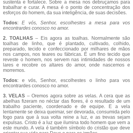
sustenta e fortalece. Sobre a mesa nos debruçamos para
trabalhar e curar. A mesa é o ponto de concentração dos
esforços do homem, da sua inteligência, de suas decisões.
Todos
:
E vós, Senhor, escolhestes a mesa para vos
encontrardes conosco no amor.
2. TOALHAS
– Eis agora as toalhas. Normalmente são
toalhas de linho, que é plantado, cultivado, colhido,
preparado, tecido e confeccionado por milhares de mãos
nos campos, nos teares ou fábricas. É um fino tecido que
reveste o homem, nos servem nas intimidades de nossos
lares e recobre os altares do amor, onde nascemos e
morremos.
Todos
: e vós, Senhor, escolhestes o linho para vos
encontrardes conosco no amor.
3. VELAS
– Oremos agora sobre as velas. A cera que as
abelhas fizeram no néctar das flores, é o resultado de um
trabalho paciente, coordenado e de equipe. E a vela
lentamente se deixa queimar, ser devorada, consumida pelo
fogo para que à sua volta reine a luz, e as trevas sejam
expulsas. Cristo é a luz que ilumina todo homem que vem a
este mundo. A vela é também símbolo do cristão que deve