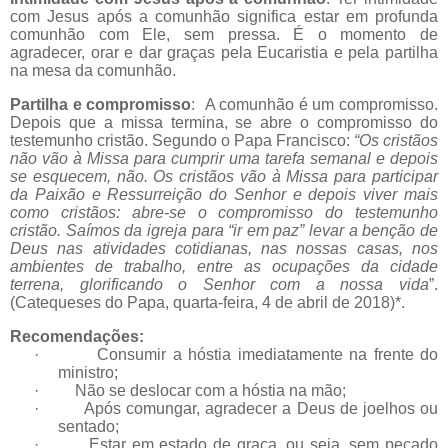
com Jesus após a comunhão significa estar em profunda
comunhão com Ele, sem pressa. É o momento de
agradecer, orar e dar graças pela Eucaristia e pela partilha
na mesa da comunhão.
Partilha e compromisso
:
A comunhão é um compromisso.
Depois que a missa termina, se abre o compromisso do
testemunho cristão. Segundo o Papa Francisco:
“Os cristãos
não vão à Missa para cumprir uma tarefa semanal e depois
se esquecem, não. Os cristãos vão à Missa para participar
da Paixão e Ressurreição do Senhor e depois viver mais
como cristãos: abre-se o compromisso do testemunho
cristão. Saímos da igreja para “ir em paz” levar a benção de
Deus nas atividades cotidianas, nas nossas casas, nos
ambientes de trabalho, entre as ocupações da cidade
terrena, glorificando o Senhor com a nossa vida
”.
(Catequeses do Papa, quarta-feira, 4 de abril de 2018)*.
Recomendações:
·
Consumir a hóstia imediatamente na frente do
ministro;
·
Não se deslocar com a hóstia na mão;
·
Após comungar, agradecer a Deus de joelhos ou
sentado;
·
Estar em estado de graça, ou seja, sem pecado