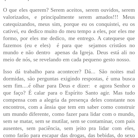
O que eles querem? Serem aceitos, serem ouvidos, serem
valorizados, e principalmente serem amados!!! Meus
catequizandos, meus sim, porque eu os conquistei, eu os
cativei, eu dedico muito do meu tempo a eles, por eles me
formo, por eles me dedico, me entrego. A catequese que
fazemos (eu e eles)
é para que
sejamos cristãos no
mundo e não dentro
apenas da Igreja. Deus está ali no
meio de nós, se revelando em cada pequeno gesto nosso.
Isso dá trabalho para acontecer? Dá... São noites mal
dormidas, são perguntas exigindo respostas, é uma busca
sem fim....é olhar para Deus e dizer:
e agora Senhor o
que faço? É calar para o Espírito Santo agir. Mas tudo
compensa com a alegria da presença deles constante nos
encontros, com a ânsia que tem em saber como construir
um mundo diferente, como fazer para lidar com o mundo,
sem se matar, sem se mutilar, sem se contaminar, com pais
ausentes, sem paciência, sem jeito pra lidar com eles,
como farão para escapar das drogas, das bebidas, do sexo