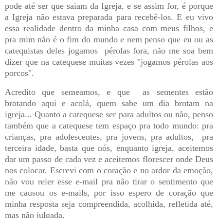
pode até ser que saiam da Igreja, e se assim for, é porque
a Igreja não estava preparada para recebê-los. E eu vivo
essa realidade dentro da minha casa com meus filhos, e
pra mim não é o fim do mundo e nem penso que eu ou as
catequistas deles jogamos
pérolas fora, não me soa bem
dizer que na catequese muitas vezes "jogamos pérolas aos
porcos".
Acredito que semeamos, e que
as sementes estão
brotando aqui e acolá, quem sabe um dia brotam na
igreja... Quanto a catequese ser para adultos ou não, penso
também que a catequese tem espaço pra todo mundo: pra
crianças, pra adolescentes, pra jovens, pra adultos,
pra
terceira idade, basta que nós, enquanto igreja, aceitemos
dar um passo de cada vez e aceitemos florescer onde Deus
nos colocar. Escrevi com o coração e no ardor da emoção,
não vou reler esse e-mail pra não tirar o sentimento que
me causou os e-mails, por isso espero de coração que
minha resposta seja compreendida, acolhida, refletida até,
mas não julgada.