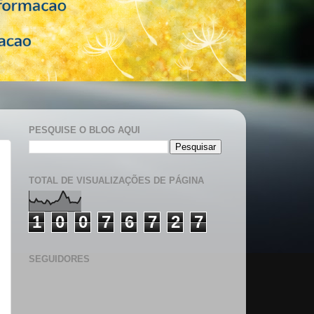
PESQUISE O BLOG AQUI
TOTAL DE VISUALIZAÇÕES DE PÁGINA
1
0
0
7
6
7
2
7
SEGUIDORES