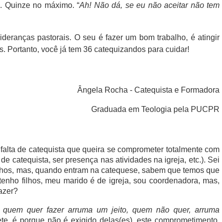
s. Quinze no máximo. “
Ah! Não dá, se eu não aceitar não tem
ideranças pastorais. O seu é fazer um bom trabalho, é atingir
s. Portanto, você já tem 36 catequizandos para cuidar!
Ângela Rocha - Catequista e Formadora
Graduada em Teologia pela PUCPR
alta de catequista que queira se comprometer totalmente com
de catequista, ser presença nas atividades na igreja, etc.). Sei
ilhos, mas, quando entram na catequese, sabem que temos que
tenho filhos, meu marido é de igreja, sou coordenadora, mas,
fazer?
:
quem quer fazer arruma um jeito, quem não quer, arruma
te, é porque não é exigido delas(es), este comprometimento.