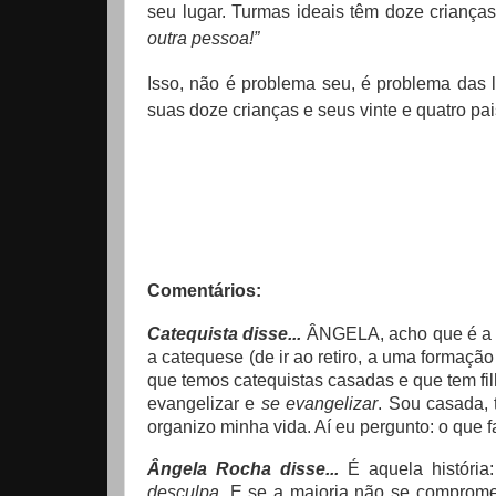
seu lugar. Turmas ideais têm doze criança
outra pessoa!”
Isso, não é problema seu, é problema das l
suas doze crianças e seus vinte e quatro pai
Comentários:
Catequista disse...
ÂNGELA, acho que é a f
a catequese (de ir ao retiro, a uma formação 
que temos catequistas casadas e que tem f
evangelizar e
se evangelizar
. Sou casada, 
organizo minha vida. Aí eu pergunto: o que 
Ângela Rocha disse...
É aquela história
desculpa
. E se a maioria não se comprome