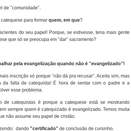
l de "comunidade".
 catequese para formar
quem, em que
?
cientes do seu papel! Porque, se estivesse, teria mais gente
quese que só se preocupa em "dar" sacramento?
abalhar pela evangelização quando não é “evangelizado”!
mais inscrição só porque "não dá pra recusar". Aceita sim, mas
 da falta de catequista! É hora de sentar com o padre e a
olver esse problema.
o de catequistas é porque a catequese está se mostrando
em sempre quem é catequizado é evangelizado. Temos muita
ue não assume seu papel de cristão.
azendo:
dando
"certificado"
de conclusão de cursinho.