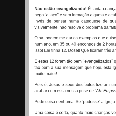
Não estão evangelizando!
É tanta crianç
pego “a laço” e sem formação alguma e ac
invés de pensar numa catequese de qua
visivelmente, não resolve o problema da falt
Olha, podem me dar os exemplos que quiser
num ano, em 35 ou 40 encontros de 2 horas
isso! Ele tinha 12. Doze!! Que ficaram três 
E estes 12 foram tão bem "evangelizados" 
tão bem a sua mensagem que hoje, esta Igr
muito maior!
Pois é, Jesus e seus discípulos fizeram u
acabar com essa nossa pose de “
Ah! Eu po
Pode coisa nenhuma! Se “pudesse” a Igreja e
Uma coisa é certa, quanto mais crianças vo