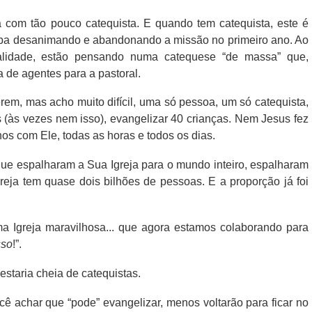
a com tão pouco catequista. E quando tem catequista, este é
aba desanimando e abandonando a missão no primeiro ano. Ao
lidade, estão pensando numa catequese “de massa” que,
a de agentes para a pastoral.
em, mas acho muito difícil, uma só pessoa, um só catequista,
 (às vezes nem isso), evangelizar 40 crianças. Nem Jesus fez
anos com Ele, todas as horas e todos os dias.
que espalharam a Sua Igreja para o mundo inteiro, espalharam
eja tem quase dois bilhões de pessoas. E a proporção já foi
ma Igreja maravilhosa... que agora estamos colaborando para
sso
!”.
staria cheia de catequistas.
cê achar que “pode” evangelizar, menos voltarão para ficar no